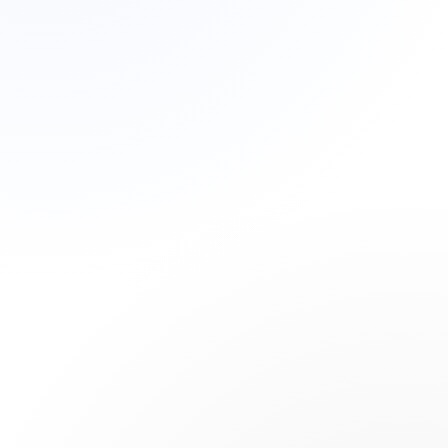
Resumen Ejecutivo de Operaciones
Tiempo Real
$2.4M
+12.4%
INGRESOS (YTD)
86%
Meta: $2.8M
CUMPLIMIENTO
22%
Optimizado
EFICIENCIA OPERATIVA
Análisis de Crecimiento Mensual
Logrado
Proyección