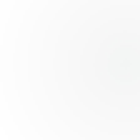
Penetración por Zona
Zona Norte
92%
Zona Este
74%
Tasa de Retención
96%
FIDELIDAD